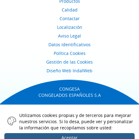
Productos
Calidad
Contactar
Localización
Aviso Legal
Datos Identificativos
Política Cookies
Gestión de las Cookies
Diseño Web IndalWeb
CONGESA
CONGELADOS ESPAÑOLES S.A
Ctra. Murcia-Alicante, Nacional 340, km.685.
03300 Orihuela Alicante
Utilizamos cookies propias y de terceros para mejorar
nuestros servicios. Si lo desa, puede ver y personalizar
la información que recopilamos sobre usted:
Aceptar